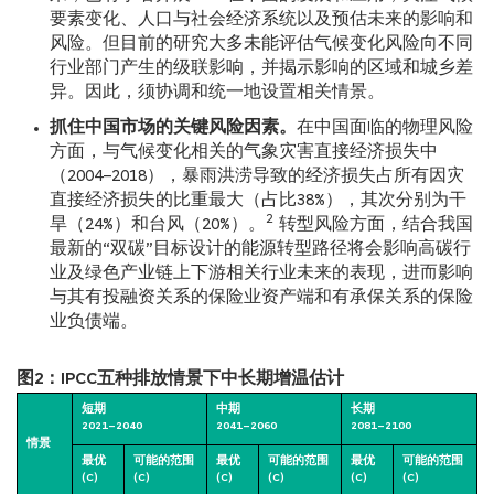
要素变化、人口与社会经济系统以及预估未来的影响和
风险。但目前的研究大多未能评估气候变化风险向不同
行业部门产生的级联影响，并揭示影响的区域和城乡差
异。因此，须协调和统一地设置相关情景。
抓住中国市场的关键风险因素。
在中国面临的物理风险
方面，与气候变化相关的气象灾害直接经济损失中
（2004–2018），暴雨洪涝导致的经济损失占所有因灾
直接经济损失的比重最大（占比38%），其次分别为干
2
旱（24%）和台风（20%）。
转型风险方面，结合我国
最新的“双碳”目标设计的能源转型路径将会影响高碳行
业及绿色产业链上下游相关行业未来的表现，进而影响
与其有投融资关系的保险业资产端和有承保关系的保险
业负债端。
图2：IPCC五种排放情景下中长期增温估计
短期
中期
长期
2021–2040
2041–2060
2081–2100
情景
最优
可能的范围
最优
可能的范围
最优
可能的范围
(C)
(C)
(C)
(C)
(C)
(C)