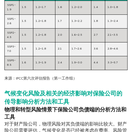
SSP1-
1.5
1.2~1.7
1.6
1.2~2.0
1.4
1.0~1.8
1.9
SSP1-
1.5
1.2~1.8
1.7
1.3~2.2
1.8
1.3~2.4
2.6
SSP2-
1.5
1.2~1.8
2.0
1.6~2.5
2.7
2.1~3.5
4.5
SSP3-
1.5
1.2~1.8
2.1
1.7~2.6
3.6
2.8~4.6
7.0
SSP5-
1.6
1.3~1.9
2.4
1.9~3.0
4.4
3.3~5.7
8.5
来源：IPCC第六次评估报告（第一工作组）
气候变化风险及相关的经济影响对保险公司的
传导影响分析方法和工具
物理和转型风险情景下保险公司负债端的分析方法和
工具
对于财产险公司，物理风险对其负债端的影响比较大。财产
险公司需要评估，气候变化是否已经被考虑在费率、风险管