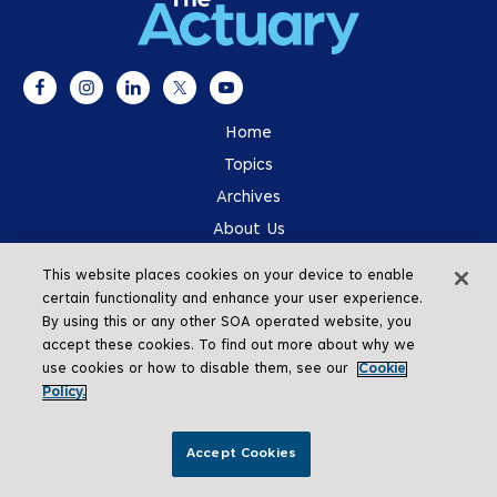
Home
Topics
Archives
About Us
Advertising
This website places cookies on your device to enable
SOA.org
certain functionality and enhance your user experience.
By using this or any other SOA operated website, you
accept these cookies. To find out more about why we
use cookies or how to disable them, see our
Cookie
Policy.
Go To Top
Accept Cookies
Copyright © 2026 The Actuary Magazine
Share This